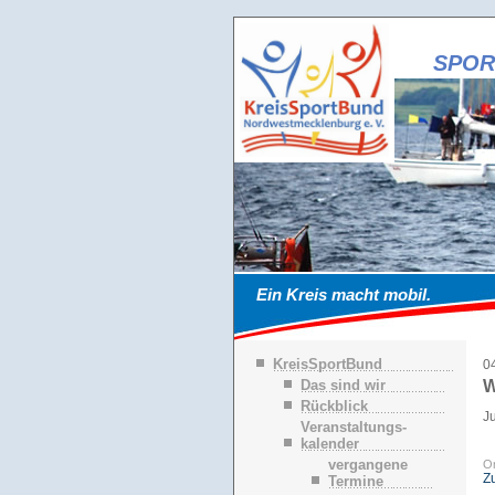
SPOR
Ein Kreis macht mobil.
N
KreisSportBund
0
a
Das sind wir
W
v
Rückblick
i
J
g
Veranstaltungs-
a
kalender
t
vergangene
Or
i
Z
Termine
o