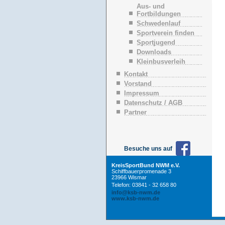
n
Aus- und
ü
Fortbildungen
b
Schwedenlauf
e
Sportverein finden
r
Sportjugend
s
p
Downloads
r
Kleinbusverleih
i
n
Kontakt
g
Vorstand
e
Impressum
n
Datenschutz / AGB
Partner
Besuche uns auf
KreisSportBund NWM e.V.
Schiffbauerpromenade 3
23966 Wismar
Telefon: 03841 - 32 658 80
info@ksb-nwm.de
www.ksb-nwm.de