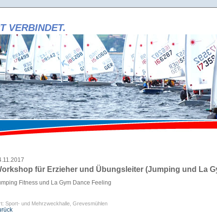
T VERBINDET.
i
t
i
r
r
i
4.11.2017
orkshop für Erzieher und Übungsleiter (Jumping und La 
umping Fitness und La Gym Dance Feeling
t: Sport- und Mehrzweckhalle, Grevesmühlen
urück